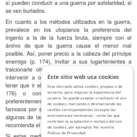
sí pueden conducir a una guerra por solidaridad, si
se ven burlados.
En cuanto a los métodos utilizados en la guerra,
prevalece en los utopianos la preferencia del
ingenio a la de la fuerza bruta, siempre con el
ánimo de que la guerra cause el menor mal
posible. Así, poner precio a la cabeza del príncipe
enemigo (p. 174), invitar a sus lugartenientes a
traicionarle ofreciéndoles dinero (p. 175), hacer
intervenir a otros países en la guerra, evitando
Este sitio web usa cookies
tener que ir ellos, también a cambio de dinero (p.
Este sitio web utiliza cookies, propias o de
176) o contratar ejércitos de mercenarios,
terceros, para mejorar la experiencia del
usuario. Se puede aceptar o rechazar el uso
preferentemente de la tribu de los zapoletas,
de cookies, marcando o desmarcando las
famosos por su carácter sanguinario (p. 177) son
casillas correspondientes (excepto las
algunas de las medidas que según los utopianos
estrictamente necesarias - como las que
controlan la aceptación o rechazo del uso
recomienda el ingenio.
de cookies, por ejemplo).
Ver nuestra
Política de Privacidad
Si estas medidas fracasan y la guerra se hace