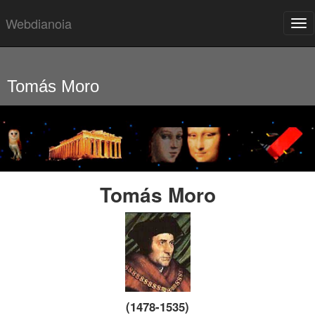
Webdianoia
Tog
nav
Saltar
grupo
de
enlaces
Tomás Moro
Tomás Moro
(1478-1535)