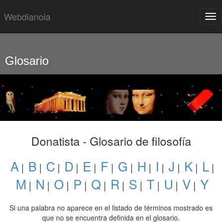
Webdianoia
Tog
nav
Saltar
grupo
de
enlaces
Glosario
Donatista - Glosario de filosofía
A
B
C
D
E
F
G
H
I
J
K
L
|
|
|
|
|
|
|
|
|
|
|
|
M
N
O
P
Q
R
S
T
U
V
Y
|
|
|
|
|
|
|
|
|
|
Si una palabra no aparece en el listado de términos mostrado es
que no se encuentra definida en el glosario.