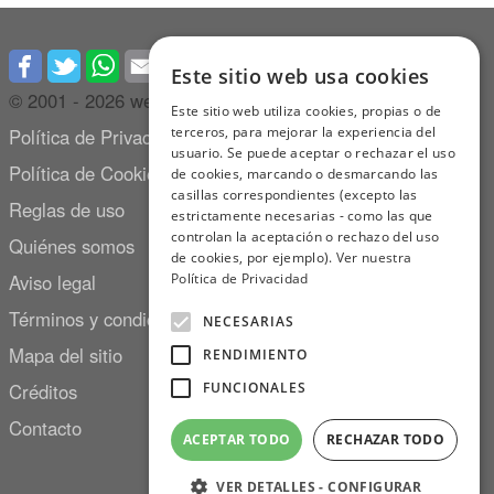
Este sitio web usa cookies
© 2001 -
2026 webdianoia.com
Este sitio web utiliza cookies, propias o de
terceros, para mejorar la experiencia del
Política de Privacidad
usuario. Se puede aceptar o rechazar el uso
Política de Cookies
de cookies, marcando o desmarcando las
casillas correspondientes (excepto las
Reglas de uso
estrictamente necesarias - como las que
controlan la aceptación o rechazo del uso
Quiénes somos
de cookies, por ejemplo).
Ver nuestra
Aviso legal
Política de Privacidad
Términos y condiciones
NECESARIAS
Mapa del sitio
RENDIMIENTO
Créditos
FUNCIONALES
Contacto
ACEPTAR TODO
RECHAZAR TODO
VER DETALLES - CONFIGURAR